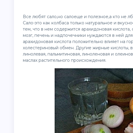
Все любят сало,но салоеще и полезное,а кто не лб
Сало-это как колбаса только натуральное и вкусно
тем, что в нем содержится арахидоновая кислота
мозг, печень и надпочечники нуждаются в ней дл
арахидоновая кислота положительно влияет на го
холестериновый обмен. Другие жирные кислоты, вх
линолевая, пальмитиновая, линоленовая и олеинова
маслах растительного происхождения.