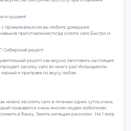
ь вкусно, не смотря на простоту приготовления.
ня и кушаем!
о с прожилками,если вы любите домашнее
навыков приготовления,тогда солите сало.Быстро и
о? Сибирский рецепт
ивительный рецепт как вкусно заготовить настоящее
прощает засолку сало во много раз! Ингридиенты
ц черный и приправа по вкусу любая.
как можно засолить сало в течении одних суток,очень
торый понравится очень многим людям любителям
 сложить в банку. Залить кипящим рассолом. На 1 литр