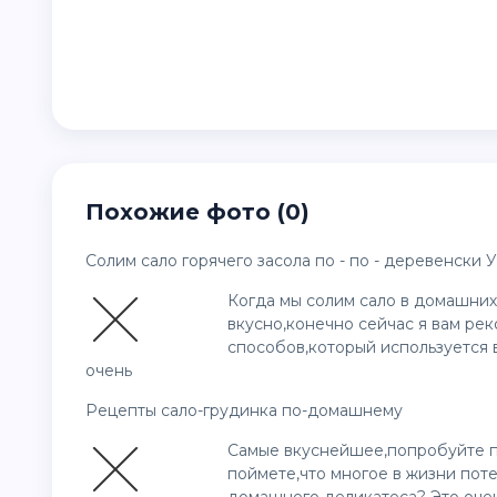
Похожие фото (0)
Солим сало горячего засола по - по - деревенски 
Когда мы солим сало в домашних
вкусно,конечно сейчас я вам ре
способов,который используется в
очень
Рецепты сало-грудинка по-домашнему
Самые вкуснейшее,попробуйте пр
поймете,что многое в жизни поте