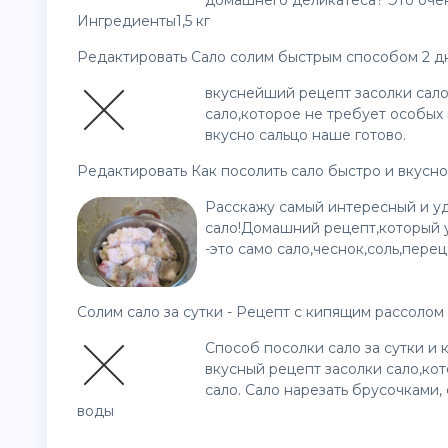
домашнего деликатеса? Это очен
Ингредиенты1,5 кг
Редактировать Сало солим быстрым способом 2 д
вкуснейший рецепт засолки сал
сало,которое не требует особых 
вкусно сальцо наше готово.
Редактировать Как посолить сало быстро и вкусн
Расскажу самый интересный и уд
сало!Домашний рецепт,который у
-это само сало,чеснок,соль,пере
Солим сало за сутки - Рецепт с кипящим рассолом
Способ посолки сало за сутки и 
вкусный рецепт засолки сало,ко
сало. Сало нарезать брусочками,
воды