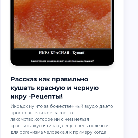
Рассказ как правильно
кушать красную и черную
икру -Рецепты!
Икра,ох ну что за божественный вкус,о да,это
просто ангельское какое-то
лакомство,которое ни с чем нельзя
сравнить,вкуснятина,да еще очень полезная
для организма человека,я к примеру когда