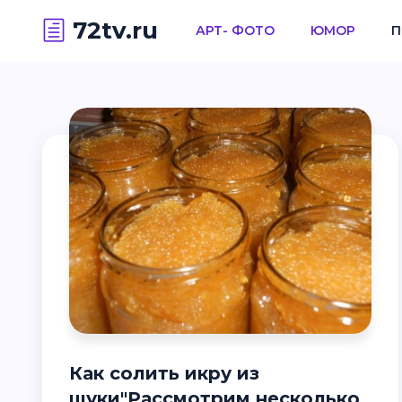
72tv.ru
АРТ- ФОТО
ЮМОР
П
Как солить икру из
щуки"Рассмотрим несколько