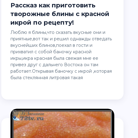
Рассказ как приготовить
творожные блины с красной
икрой по рецепту!
Люблю я блины,что сказать вкусные они и
приятные,вот так и решил однажды отведать
вкуснейших блинов,поехал в гости и
прихватил с собой баночку красной
икры,икра красная была свежая мне ее
привез друг с дальнего Востока он там
работает.Открывая баночку с икрой ,которая
была стеклянная литровая такая