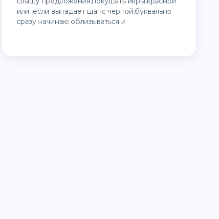
слышу предложения,покушать икры,красной
или ,если выпадает шанс черной,буквально
сразу начинаю облизываться и