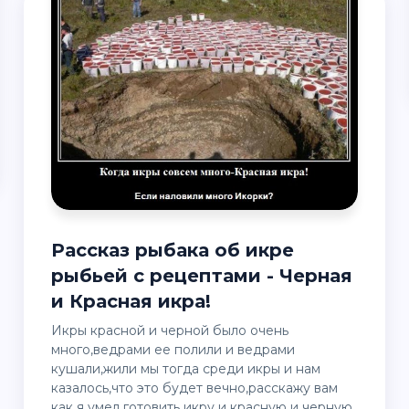
Рассказ рыбака об икре
рыбьей с рецептами - Черная
и Красная икра!
Икры красной и черной было очень
много,ведрами ее полили и ведрами
кушали,жили мы тогда среди икры и нам
казалось,что это будет вечно,расскажу вам
как я умел готовить икру и красную и черную