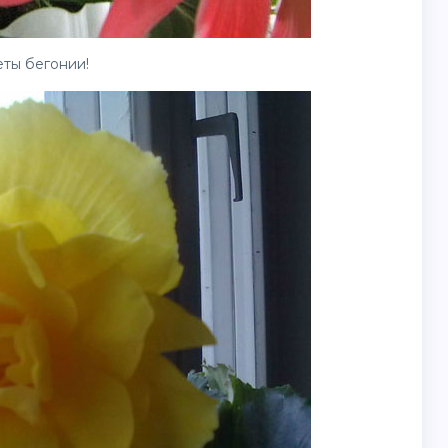
еты
бегонии!