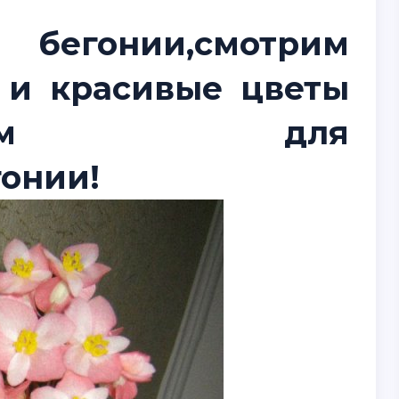
егонии,смотрим
 и красивые цветы
ачиваем для
гонии!