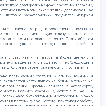
ное) пятно, каковы основные различия по оттенку и
вая желтую драпировку на фоне с желтыми яблоками,
й оттенок цвета насыщеннее желтой драпировки. Так
е цветовые характеристики предметов натурной
жника отвлечься от ряда второстепенных признаков
ительно на колористическую задачу, на выявление
го тонового и цветового состояния. Таким образом
рностях натуры, создается фундамент дальнейшей
ать с отыскивания в натуре наиболее светлого и
е другие определять по отношению к ним. Следующими
и т. д. Сложные серые тона наносятся последними.
нужно брать самыми светлыми и самыми темными и
е оказывается часто далеко не белым, а темное не
ечаются редко. Красный помидор в натюрморте,
е чистым кадмием красным, а, может быть, на 50%
й зелени надо быть тактичным и осторожным. Можно
атится в пестрый лубок. Поэтому, приступая к работе,