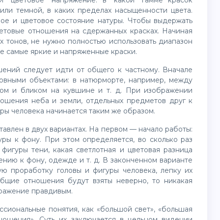
е и цветовое напряжение: в какой гамме красок
или темной, в каких пределах насыщенности цвета.
ое и цветовое состояние натуры. Чтобы выдержать
ветовые отношения на сдержанных красках. Начиная
х тонов, не нужно полностью использовать диапазон
кже самые яркие и напряженные краски.
ений следует идти от общего к частному. Вначале
овными объектами: в натюрморте, например, между
ком и бликом на кувшине и т. д. При изображении
ошения неба и земли, отдельных предметов друг к
уры человека начинается таким же образом.
ставлен в двух вариантах. На первом — начало работы:
ры к фону. При этом определяется, во сколько раз
фигуры тени, какая светлотная и цветовая разница
нию к фону, одежде и т. д. В законченном варианте
ую проработку головы и фигуры человека, лепку их
бщие отношения будут взяты неверно, то никакая
ражение правдивым.
сиональные понятия, как «большой свет», «большая
ношения». Суть их заключается в цельном видении