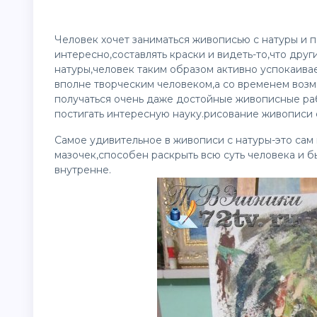
Человек хочет заниматься живописью с натуры и п
интересно,составлять краски и видеть-то,что друг
натуры,человек таким образом активно успокаива
вполне творческим человеком,а со временем возм
получаться очень даже достойные живописные раб
постигать интересную науку.рисование живописи с
Самое удивительное в живописи с натуры-это сам
мазочек,способен раскрыть всю суть человека и б
внутренне.