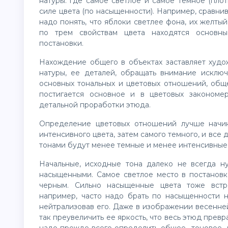
натуры: где самое светлое и самое темное (плот
силе цвета (по насыщенности). Например, сравни
надо понять, что яблоки светлее фона, их желты
по трем свойствам цвета находятся основны
постановки.
Нахождение общего в объектах заставляет худо
натуры, ее деталей, обращать внимание исключ
основных тональных и цветовых отношений, обще
постигается основное и в цветовых закономе
детальной проработки этюда.
Определение цветовых отношений лучше начин
интенсивного цвета, затем самого темного, и вс
тонами будут менее темные и менее интенсивные 
Начальные, исходные тона далеко не всегда 
насыщенными. Самое светлое место в постановк
черным. Сильно насыщенные цвета тоже встр
например, часто надо брать по насыщенности н
нейтрализовав его. Даже в изображении весенне
так преувеличить ее яркость, что весь этюд превр