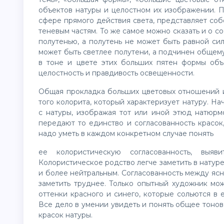
объектов натуры и целостном их изображении. П
сфере прямого действия света, представляет собо
теневым частям. То же самое можно сказать и о с
полутенью, а полутень не может быть равной си
может быть светлее полутени, а подчинен общем
в тоне и цвете этих больших пятен формы об
целостность и правдивость освещенности.
Общая прокладка больших цветовых отношений и
того колорита, который характеризует натуру. 
с натуры, изображая тот или иной этюд натюрм
передают то единство и согласованность красок,
надо уметь в каждом конкретном случае понять
ее колористическую согласованность, выяв
Колористическое родство легче заметить в натур
и более нейтральным. Согласованность между яс
заметить труднее. Только опытный художник мож
оттенки красного и синего, которые сольются в
Все дело в умении увидеть и понять общее тонов
красок натуры.