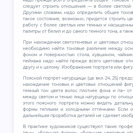
надо прежде всего определить общее тоново
следует строить отношения — в более светлой 
Другими словами, надо определить общее тонов
такое состояние, возможно, придется строить ц
работу с более светлых или темных и насыщенны
палитры от белил и до самого темного тона, а та
При нахождении светотеневых и цветовых отнош
необходимо найти тоновые различия между осн
фоном и поверхностью стола, кувшином, чайни
пейзажа надо найти прежде всего цветовые отн
другу и к целому. Изображение портрета или фиг
Поясной портрет натурщицы (цв. вкл. 24, 25) пред
нахождение тоновых и цветовых отношений фигу
темный тон цвета волос плотнее фона и па¬ от 
между светом и тенью лица натурщицы по отноше
этого поясного портрета можно видеть детальн
формы теплыми и холодными оттенками. Если о
дальнейшая проработка деталей не сделает изоб
В практике художников существуют такие профес
тень», «большая форма», «большие цветовые от