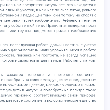
ри цельном восприятии натуры все, что находится в
й единый участок, в нем нет по силе пятна, равного
обственной и падающей тени: они по тону не спорят с
ле световых частей изображения. Рефлекс в тени не
у тону собственной тени. Правильная выдержанность
ъекта или группы предметов придает изображению
 вся последующая работа должны вестись с учетом
Начинающие живописцы, мало упражнявшиеся в работе
орморта, пейзажа или портрета, не всегда успешно
 которые характерны для натуры. Работая с натуры,
ить характер тонового и цветового состояния.
е и подобрать на холсте между цветом определенным
но выраженными цветами, например красным и синим,
ет увидеть в натуре и подобрать на палитре такие
 единую гармонию, соответствующую самой природе.
ое, цветовое состояние и колористическое единство