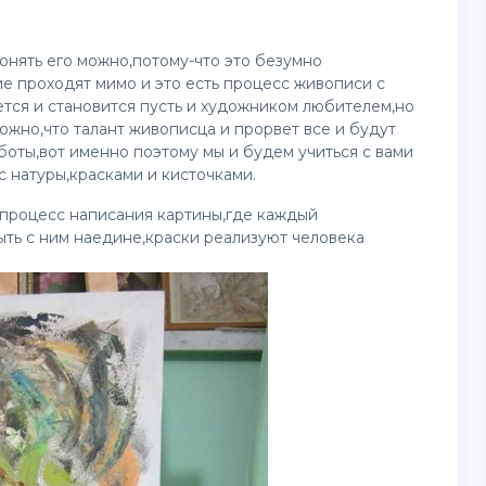
онять его можно,потому-что это безумно
ие проходят мимо и это есть процесс живописи с
ется и становится пусть и художником любителем,но
ожно,что талант живописца и прорвет все и будут
оты,вот именно поэтому мы и будем учиться с вами
 натуры,красками и кисточками.
 процесс написания картины,где каждый
ыть с ним наедине,краски реализуют человека