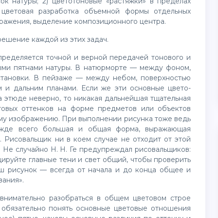
ок натуры; 2) цветотоновые «растяжки» в пределах
 цветовая разработка объемной формы отдельных
бражения, выделение композиционного центра.
решение каждой из этих задач.
ределяется точной и верной передачей тонового и
ыми пятнами натуры. В натюрморте — между фоном,
становки. В пейзаже — между небом, поверхностью
 и дальним планами. Если же эти основные цвето-
а этюде неверно, то никакая дальнейшая тщательная
товых оттенков на форме предметов или объектов
му изображению. При выполнении рисунка тоже ведь
режде всего большая и общая форма, выражающая
 Рисовальщик ни в коем случае не отходит от этой
 Не случайно Н. Н. Ге предупреждал рисовальщиков:
ируйте главные тени и свет общий, чтобы проверить
аш рисунок — всегда от начала и до конца общее и
вания».
внимательно разобраться в общем цветовом строе
о обязательно понять основные цветовые отношения