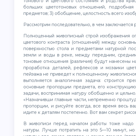
тонового и цветового состояния и родства крас
больших цветотоновых отношений, подробная
предметов; 3) обобщение, целостность всего изо
Рассмотрим последовательно, в чем заключается 
Полноценный живописный строй изображения оп
цветового контраста (отношений) между основн
поверхностью стола и предметами натурной по
земли и воды в реке, между передним, средним
тоновые отношения (различия) будут нанесены н
проработка деталей, рефлексов и мозаики цве
пейзажа не приведет к полноценному живописно
выполняется аналогичная задача: строится п
основные пропорции предмета, его конструкцию.
задачи, воспринимая натуру обобщенно и цельно.
«Назначивши главные части, непременно проштуд
пропорции, и рисуйте всегда, все время весь в
идите к деталям постепенно. Вот вам секрет рисо
В живописи перед началом работы тоже надо 
натуры. Лучше потратить на это 5—10 минут, н