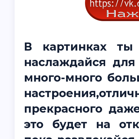
В картинках ты
наслаждайся для
много-много боль
настроения,от
прекрасного даже
это будет на от