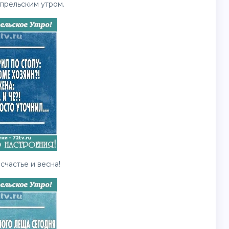
апрельским утром.
счастье и весна!