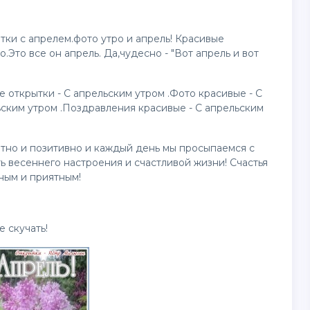
ытки с апрелем.фото утро и апрель! Красивые
.Это все он апрель. Да,чудесно - "Вот апрель и вот
ые
открытки
- С апрельским утром .Фото красивые - С
ьским утром .Поздравления красивые - С апрельским
ятно и позитивно и каждый день мы просыпаемся с
ь весеннего настроения и счастливой жизни! Счастья
ным и приятным!
е скучать!