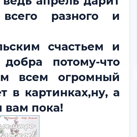
 ведь апрель дарит
всего разного и
льским счастьем и
 добра потому-что
ам всем огромный
 в картинках,ну, а
м вам пока!