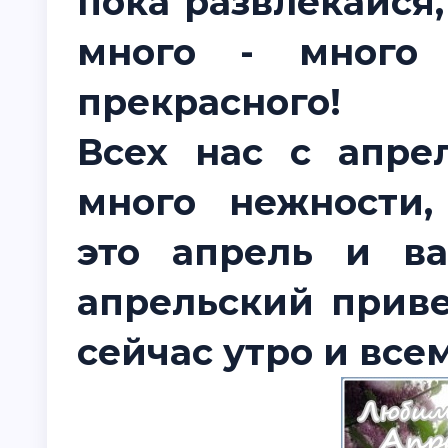
пока развлекайся,
много - много 
прекрасного!
Всех нас с апре
много нежности,
это апрель и в
апрельский привет
сейчас утро и все