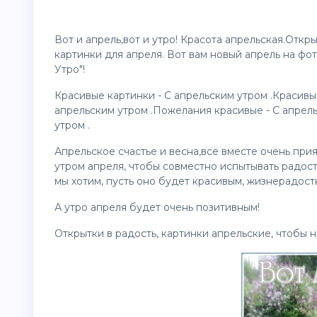
Вот и апрель,вот и утро! Красота апрельская.Откр
картинки
для апреля. Вот вам новый апрель на фото
Утро"!
Красивые
картинки
- С апрельским утром .Красив
апрельским утром .Пожелания красивые - С апрел
утром .
Апрельское счастье и весна,все вместе очень при
утром апреля, чтобы совместно испытывать радост
мы хотим, пусть оно будет красивым, жизнерадост
А утро апреля будет очень позитивным!
Открытки в радость, картинки апрельские, чтобы н