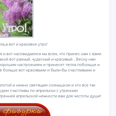
ль,а вот и красивое утро!
я и вот наслаждаемся мы всем, что принес нам с вами
кой вот разный, чудесный и красивый ...Весну нам
 хорошим настроением и принесет тепла побольше и
ще больше вот красивыми и были-бы счастливыми и
плотой и нежно светящим солнышком и это все так
удем счастливы по-апрельски с утренним
тренней апрельской нежности вам для чистоты души!