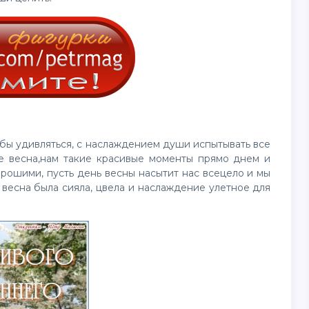
тобы удивляться, с наслаждением души испытывать все
же весна,нам такие красивые моменты прямо днем и
орошими, пусть день весны насытит нас всецело и мы
 весна была сияла, цвела и наслаждение улетное для