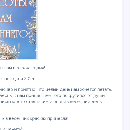
ы вам весеннего дня!
еннего дня 2024
асиво и приятно, что целый день нам хочется летать,
 весны к нам пришел,немного покрутился,от души
ись просто стал таким и он есть весенний день
нь в весенних красках принесла!
ши ценить!