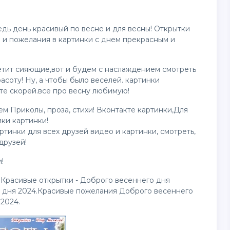
едь день красивый по весне и для весны! Открытки
а и пожелания в
картинки
с днем прекрасным и
етит сияющие,вот и будем с наслаждением смотреть
асоту! Ну, а чтобы было веселей.
картинки
те скорей.все про весну любимую!
м Приколы, проза, стихи! Вконтакте картинки,Для
ики картинки!
артинки для всех друзей
видео
и картинки, смотреть,
друзей!
!
4.Красивые
открытки
- Доброго весеннего дня
 дня 2024.Красивые пожелания Доброго весеннего
2024.