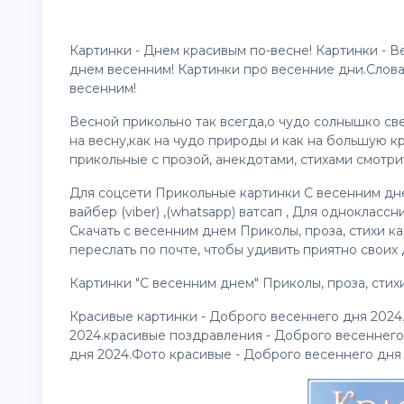
Картинки - Днем красивым по-весне! Картинки - В
днем весенним! Картинки про весенние дни.Слов
весенним!
Весной прикольно так всегда,о чудо солнышко св
на весну,как на чудо природы и как на большую кр
прикольные с прозой, анекдотами, стихами смотри
Для соцсети Прикольные картинки С весенним дне
вайбер (viber) ,(whatsapp) ватсап , Для одноклассн
Скачать с весенним днем Приколы, проза, стихи к
переслать по почте, чтобы удивить приятно своих 
Картинки "С весенним днем" Приколы, проза, стихи
Красивые картинки - Доброго весеннего дня 202
2024.красивые
поздравления
- Доброго весеннего
дня 2024.Фото красивые - Доброго весеннего дня 