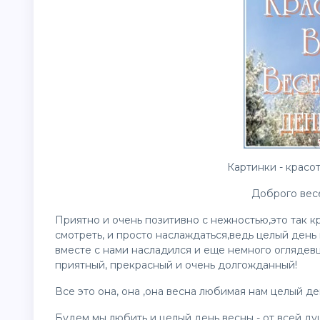
Картинки - красот
Доброго вес
Приятно и очень позитивно с нежностью,это так кр
смотреть, и просто наслаждаться,ведь целый день
вместе с нами насладился и еще немного оглядевш
приятный, прекрасный и очень долгожданный!
Все это она, она ,она весна любимая нам целый де
Будем мы любить и целый день весны - от всей ду