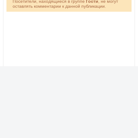
Посетители, находящиеся в группе
Гости
, не могут
оставлять комментарии к данной публикации.
Новые фото, прикольные картинки, добрые открытки!