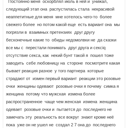
Постоянно меня оскорблял июль в ней и унижал,
следующий этап она распустилась стала некрасивой
неаппетитные для меня мне хотелось чего-то более
свежего более но потом какой еще есть вариант она мы
погрязли в взаимных претензиях друг другу
бесконечные какие то обиды недомолвки не да сказки
все мы с перестали понимать друг друга и сексiq
отсутствие секса, как некий бунт такой я пошел тоже
заводить себе любовницу на стороне посмотрите какая
бывает реакция разное у того партнера которые
страдают от измен первый вариант реакции это розовые
очки женщины одевают розовые очки я почему симка я
женщина потому что мужская измена более
распространенное чаще чем женская измена женщина
одевает розовые очки и пытается до последнего не
замечать эту реальность все вокруг знают кроме неё
пока уже он не ушел не создал 2 7 она до последнего