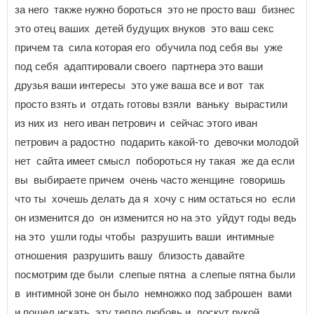
за него также нужно бороться это не просто ваш бизнес
это отец ваших детей будущих внуков это ваш секс
причем та сила которая его обучила под себя вы уже
под себя адаптировали своего партнера это ваши
друзья ваши интересы это уже ваша все и вот так
просто взять и отдать готовы взяли ваньку вырастили
из них из него иван петрович и сейчас этого иван
петрович а радостно подарить какой-то девочки молодой
нет сайта имеет смысл побороться ну такая же да если
вы выбираете причем очень часто женщине говоришь
что ты хочешь делать да я хочу с ним остаться но если
он изменится до он изменится но на это уйдут годы ведь
на это ушли годы чтобы разрушить ваши интимные
отношения разрушить вашу близость давайте
посмотрим где были слепые пятна а слепые пятна были
в интимной зоне он было немножко под заброшен вами
и пошел искать эту тепло любовь и лоскут рукой