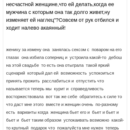
несчастной женщине,что ей делать,когда ее
мужчина с которым она так долго живет,ну
изменяет ей наглец"?Совсем от рук отбился и
ходит налево акаянный!
жениху за измену она занялась сексом с поваром на его
глазах она избила соперниц и устроила какой-то дебош
на этой свадьбе то есть она отыграла такой яркий
сценарий который дал ей возможность успокоиться
принять прожить расслабиться и отпустить что
называется теперь мы курит и справедливость
восторжествовала вот так же себе обратитесь к силе то
что даст мне этого вместе и женщин очень по-разному
есть варианты когда женщина бьет его и бьет и бьет и
бьет и бьет таким образом успокаивать возможно какой-
то крупный подарок что пожалуйста мне нужен теперь