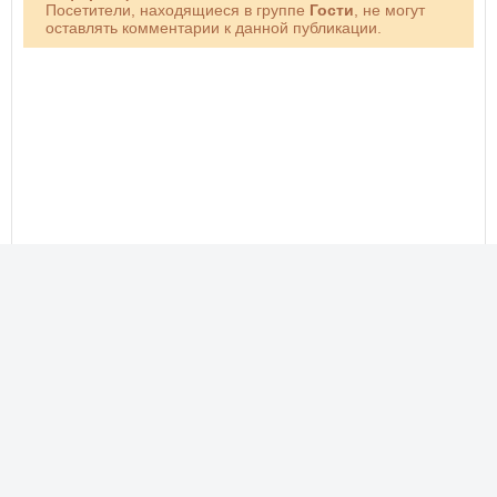
Посетители, находящиеся в группе
Гости
, не могут
оставлять комментарии к данной публикации.
Новые фото, прикольные картинки, добрые открытки!