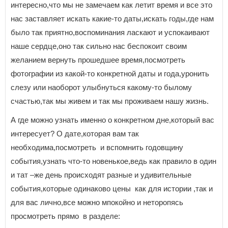
интересно,что мы не замечаем как летит время и все это
нас заставляет искать какие-то даты,искать годы,где нам
было так приятно,воспоминания ласкают и успокаивают
наше сердце,оно так сильно нас беспокоит своим
желанием вернуть прошедшее время,посмотреть
фотографии из какой-то конкретной даты и года,уронить
слезу или наоборот улыбнуться какому-то былому
счастью,так мы живем и так мы проживаем нашу жизнь.
А где можно узнать именно о конкретном дне,который вас
интересует? О дате,которая вам так
необходима,посмотреть и вспомнить годовщину
события,узнать что-то новенькое,ведь как правило в один
и тат –же день происходят разные и удивительные
события,которые одинаково цены как для истории ,так и
для вас лично,все можно мпокойно и неторопясь
просмотреть прямо в разделе: