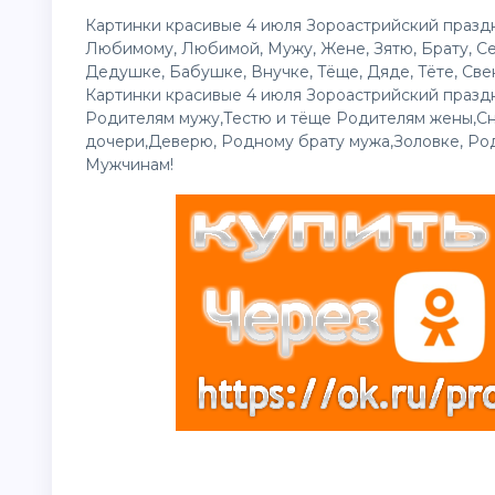
Картинки красивые 4 июля Зороастрийский празд
Любимому, Любимой, Мужу, Жене, Зятю, Брату, Се
Дедушке, Бабушке, Внучке, Тёще, Дяде, Тёте, Свек
Картинки красивые 4 июля Зороастрийский праздн
Родителям мужу,Тестю и тёще Родителям жены,Сн
дочери,Деверю, Родному брату мужа,Золовке, Ро
Мужчинам!