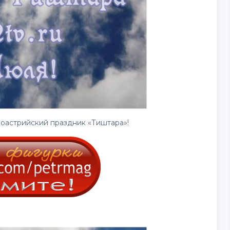
оастрийский праздник «Тиштара»!