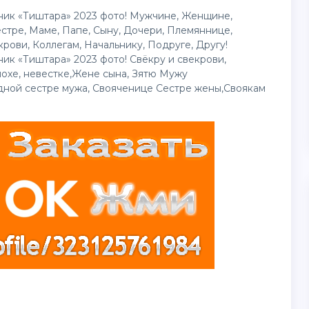
ник «Тиштара» 2023 фото! Мужчине, Женщине,
стре, Маме, Папе, Сыну, Дочери, Племяннице,
рови, Коллегам, Начальнику, Подруге, Другу!
ик «Тиштара» 2023 фото! Свёкру и свекрови,
охе, невестке,Жене сына, Зятю Мужу
дной сестре мужа, Свояченице Сестре жены,Своякам