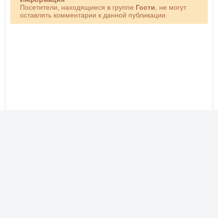
Посетители, находящиеся в группе
Гости
, не могут
оставлять комментарии к данной публикации.
Новые фото, прикольные картинки, добрые открытки!