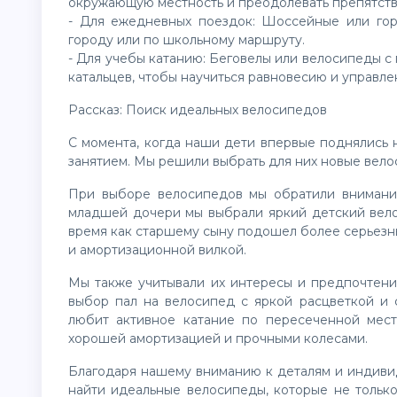
окружающую местность и преодолевать препятств
- Для ежедневных поездок: Шоссейные или го
городу или по школьному маршруту.
- Для учебы катанию: Беговелы или велосипеды 
катальцев, чтобы научиться равновесию и управле
Рассказ: Поиск идеальных велосипедов
С момента, когда наши дети впервые поднялись н
занятием. Мы решили выбрать для них новые вело
При выборе велосипедов мы обратили внимание
младшей дочери мы выбрали яркий детский вело
время как старшему сыну подошел более серьезн
и амортизационной вилкой.
Мы также учитывали их интересы и предпочтения
выбор пал на велосипед с яркой расцветкой и 
любит активное катание по пересеченной мест
хорошей амортизацией и прочными колесами.
Благодаря нашему вниманию к деталям и индиви
найти идеальные велосипеды, которые не только