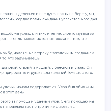
т вершины деревьев и плещутся волны на берегу, мы,
отовлены, сердца полны ожидания увлекательного дня
с водой, мы услышали тихое пение, словно музыка из
ворят легенды, может исполнить желания тем, кто
 рыбу, надеясь на встречу с загадочным созданием.
я то, что задумываешь.
 домовой, старый и мудрый, с блеском в глазах. Он
 мир природы не игрушка для желаний. Вместо этого,
ши удочки начали подергиваться. Улов был обильным,
 в этот день.
ового за помощь и удачный улов. С его помощью мы
 направляло нас по тропинке сквозь лес.