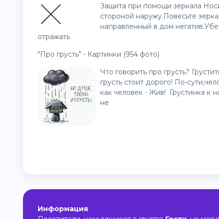
Защита при помощи зеркала Носи
стороной наружу.Повесьте зерка
направленный в дом негатив.Убе
отражать
"Про грусть" - Картинки (954 фото)
Что говорить про грусть? Грустит
грусть стоит дорого! По-сути,чел
как человек - Жив! Грустинка к н
не
Информация