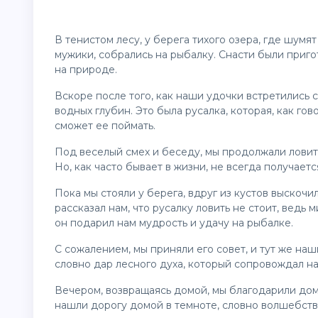
В тенистом лесу, у берега тихого озера, где шумя
мужики, собрались на рыбалку. Снасти были приг
на природе.
Вскоре после того, как наши удочки встретились 
водных глубин. Это была русалка, которая, как го
сможет ее поймать.
Под веселый смех и беседу, мы продолжали ловить
Но, как часто бывает в жизни, не всегда получаетс
Пока мы стояли у берега, вдруг из кустов выскочил
рассказал нам, что русалку ловить не стоит, ведь
он подарил нам мудрость и удачу на рыбалке.
С сожалением, мы приняли его совет, и тут же на
словно дар лесного духа, который сопровождал нас
Вечером, возвращаясь домой, мы благодарили дом
нашли дорогу домой в темноте, словно волшебство