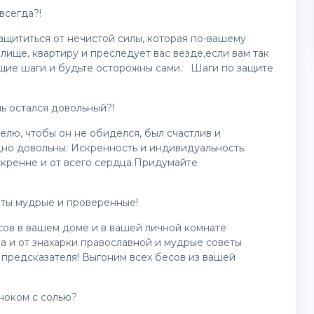
всегда?!
ащититься от нечистой силы, которая по-вашему
ище, квартиру и преследует вас везде,если вам так
ющие шаги и будьте осторожны сами. Шаги по защите
ь остался довольный?!
елю, чтобы он не обиделся, был счастлив и
дно довольны: Искренность и индивидуальность:
кренне и от всего сердца.Придумайте
веты мудрые и проверенные!
есов в вашем доме и в вашей личной комнате
а и от знахарки православной и мудрые советы
предсказателя! Выгоним всех бесов из вашей
сноком с солью?