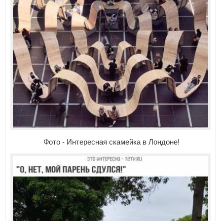
Фото - Интересная скамейка в Лондоне!