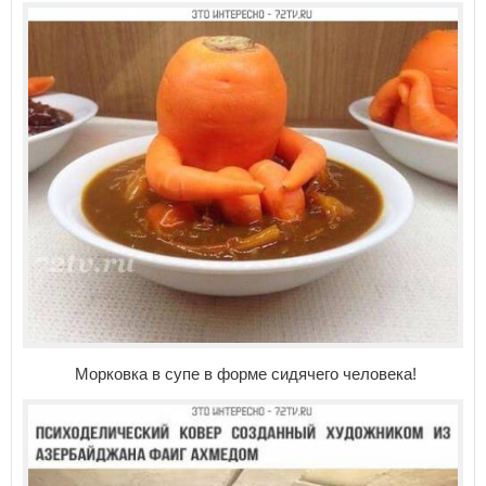
Морковка в супе в форме сидячего человека!