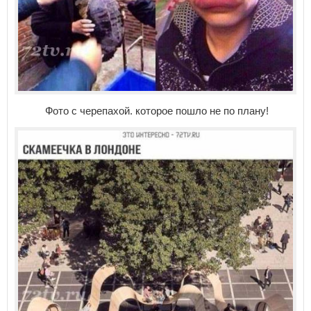
Фото с черепахой. которое пошло не по плану!