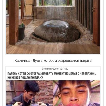
Картинка - Душ в котором разрешается падать!