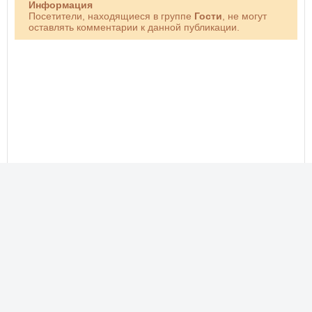
Информация
Посетители, находящиеся в группе
Гости
, не могут
оставлять комментарии к данной публикации.
Новые фото, прикольные картинки, добрые открытки!