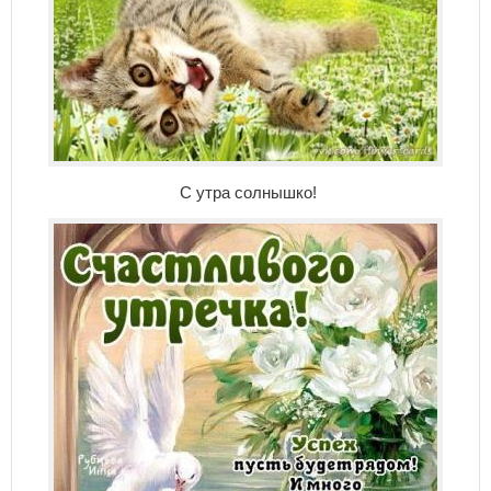
С утра солнышко!