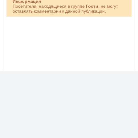
Информация
Посетители, находящиеся в группе
Гости
, не могут
оставлять комментарии к данной публикации.
Новые фото, прикольные картинки, добрые открытки!