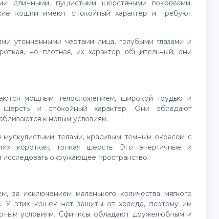
ими длинными, пушистыми шерстяными покровами,
ские кошки имеют спокойный характер и требуют
ими утонченными чертами лица, голубыми глазами и
откая, но плотная, их характер общительный, они
чаются мощным телосложением, широкой грудью и
ю шерсть и спокойный характер. Они обладают
бливаются к новым условиям.
 мускулистыми телами, красивым темным окрасом с
их короткая, тонкая шерсть. Это энергичные и
и исследовать окружающее пространство.
м, за исключением маленького количества мягкого
. У этих кошек нет защиты от холода, поэтому им
урным условиям. Сфинксы обладают дружелюбным и