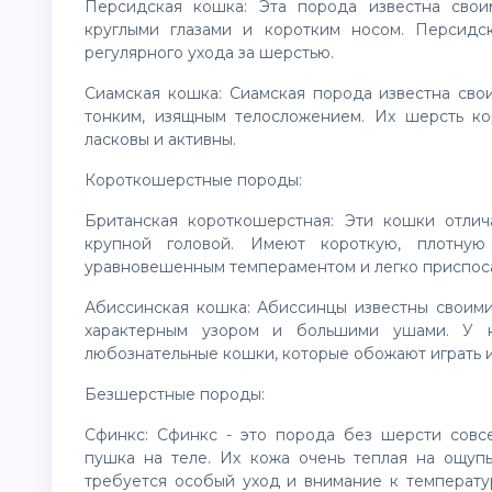
Персидская кошка: Эта порода известна сво
круглыми глазами и коротким носом. Персид
регулярного ухода за шерстью.
Сиамская кошка: Сиамская порода известна сво
тонким, изящным телосложением. Их шерсть кор
ласковы и активны.
Короткошерстные породы:
Британская короткошерстная: Эти кошки отли
крупной головой. Имеют короткую, плотну
уравновешенным темпераментом и легко приспоса
Абиссинская кошка: Абиссинцы известны своими
характерным узором и большими ушами. У н
любознательные кошки, которые обожают играть 
Безшерстные породы:
Сфинкс: Сфинкс - это порода без шерсти совсе
пушка на теле. Их кожа очень теплая на ощупь
требуется особый уход и внимание к температ