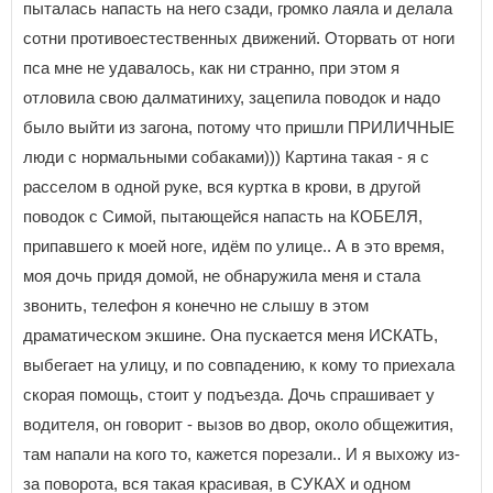
пыталась напасть на него сзади, громко лаяла и делала
сотни противоестественных движений. Оторвать от ноги
пса мне не удавалось, как ни странно, при этом я
отловила свою далматиниху, зацепила поводок и надо
было выйти из загона, потому что пришли ПРИЛИЧНЫЕ
люди с нормальными собаками))) Картина такая - я с
расселом в одной руке, вся куртка в крови, в другой
поводок с Симой, пытающейся напасть на КОБЕЛЯ,
припавшего к моей ноге, идём по улице.. А в это время,
моя дочь придя домой, не обнаружила меня и стала
звонить, телефон я конечно не слышу в этом
драматическом экшине. Она пускается меня ИСКАТЬ,
выбегает на улицу, и по совпадению, к кому то приехала
скорая помощь, стоит у подъезда. Дочь спрашивает у
водителя, он говорит - вызов во двор, около общежития,
там напали на кого то, кажется порезали.. И я выхожу из-
за поворота, вся такая красивая, в СУКАХ и одном