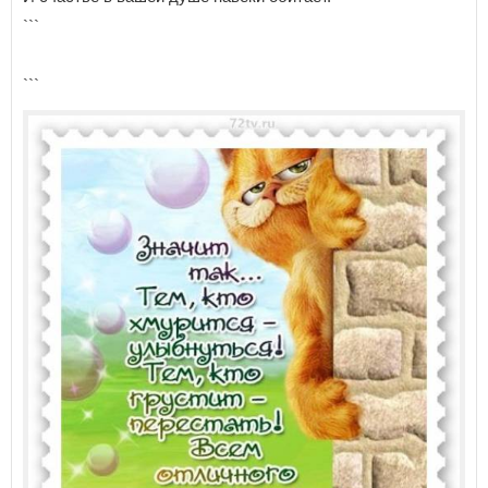
```
```