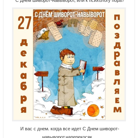
С Днем шиворот-навыворот, или к психологу пора?
И вас с днем. когда все идет С Днем шиворот-
навыворот,наперекосяк...