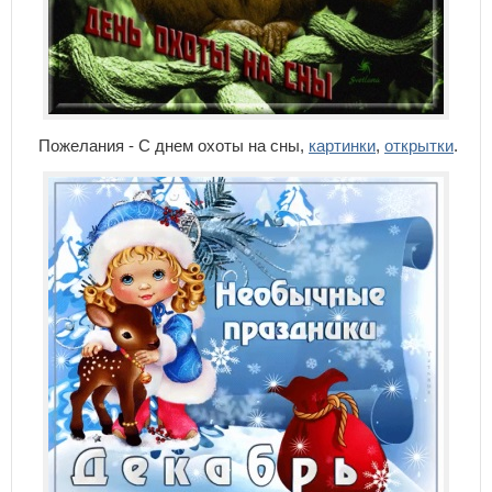
Пожелания - С днем охоты на сны,
картинки
,
открытки
.