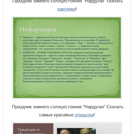
Праздник зимнего солнцестояния "Нардуган" скачать
картинки
!
Праздник зимнего солнцестояния "Нардуган" Скачать
самые красивые
открытки
!