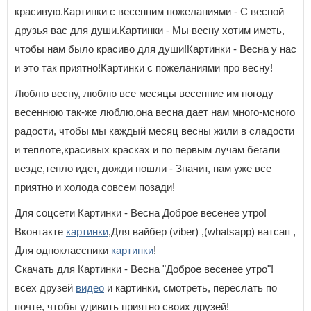
красивую.Картинки с весенним пожеланиями - С весной
друзья вас для души.Картинки - Мы весну хотим иметь,
чтобы нам было красиво для души!Картинки - Весна у нас
и это так приятно!Картинки с пожеланиями про весну!
Люблю весну, люблю все месяцы весенние им погоду
весеннюю так-же люблю,она весна дает нам много-мсного
радости, чтобы мы каждый месяц весны жили в сладости
и теплоте,красивых красках и по первым лучам бегали
везде,тепло идет, дожди пошли - Значит, нам уже все
приятно и холода совсем позади!
Для соцсети Картинки - Весна Доброе весенее утро!
Вконтакте
картинки
,Для вайбер (viber) ,(whatsapp) ватсап ,
Для одноклассники
картинки
!
Скачать для Картинки - Весна "Доброе весенее утро"!
всех друзей
видео
и картинки, смотреть, переслать по
почте, чтобы удивить приятно своих друзей!