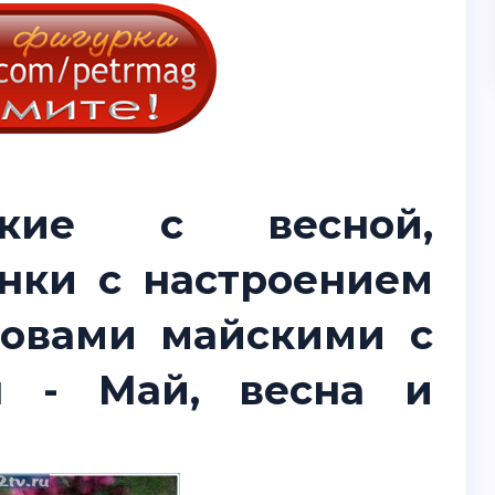
ские с весной,
нки с настроением
ловами майскими с
ы - Май, весна и