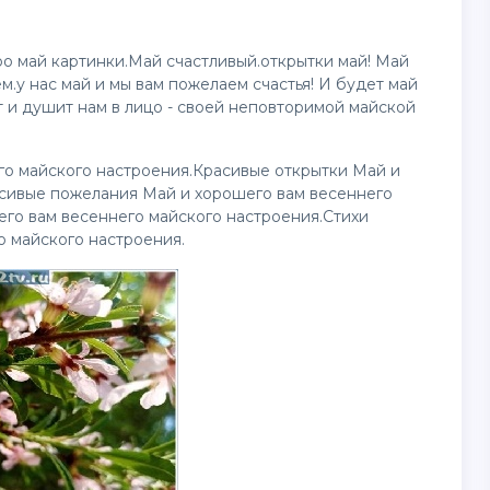
ро май
картинки
.Май счастливый.открытки май! Май
.у нас май и мы вам пожелаем счастья! И будет май
т и душит нам в лицо - своей неповторимой майской
го майского настроения.Красивые открытки Май и
асивые пожелания Май и хорошего вам весеннего
го вам весеннего майского настроения.Стихи
о майского настроения.