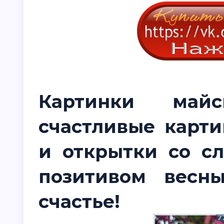
Картинки май
счастливые карти
и открытки со с
позитивом весн
счастье!