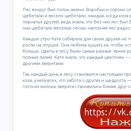
Лес вокруг был полон жизни. Воробьи и сороки сл
щебетали и весело щебетали, ожидая, когда коза 
пернатых друзей, ведь знала, что без них лес был 
они щебетали веселые песни, наполняя лес радос
Каждое утро Катя собирала для своих друзей не то
росли на опушке. Она любила кушать их, чтобы ос
больше. Цветы в лесу были самые разные: яркие 
полные лилий. Катя знала, что каждый цветочек —
другими зверятами.
Так каждый день в лесу становился настоящим пра
коза, учила всех, что забота о других и щедрость 
глотком молока, зверята становились ближе друг к