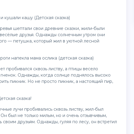
 и кушали кашу (Детская сказка)
ревья шептали свои древние сказки, жили-были
 весёлые друзья. Однажды солнечным утром они
ого — петушка, который жил в уютной лесной
роги напекла мама ослика (детская сказка)
вет пробивался сквозь листву, а птицы весело
гненок. Однажды, когда солнце поднялось высоко
ить пикник. Но не просто пикник, а настоящий пир,
етская сказка!
нечные лучи пробивались сквозь листву, жил-был
Он был не только милым, но и очень отзывчивым,
 своим друзьям. Однажды, гуляя по лесу, он встретил