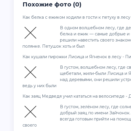
Похожие фото (0)
Как белка с ежиком ходили в гости к петуху в лесу
В одном волшебном лесу, где де
белка и ежик — самые добрые и
решили навестить своего знаком
полянке. Петушок хоть и был
Как кушали пирожки Лисица и Ягненок в лесу - Пи
В густом, волшебном лесу, где с
щебетали, жили-были Лисица и Я
над деревьями, они решили устро
ведь у них были
Как заяц Медведя учил кататься на велосипеде - Д
В густом, зелёном лесу, где сол
добрый заяц по имени Зайчонок. 
всегда готовым прийти на помощь
своего