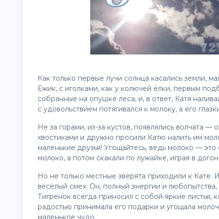
Как только первые лучи солнца касались земли, ма
Ежик, с иголками, как у колючей ёлки, первым под
собранные на опушке леса, и, в ответ, Катя нали
с удовольствием потягивался к молоку, а его глазки
Не за горами, из-за кустов, появлялись волчата —
хвостиками и дружно просили Катю налить им моло
маленькие друзья! Угощайтесь, ведь молоко — это 
молоко, а потом скакали по лужайке, играя в догон
Но не только местные зверята приходили к Кате. 
весёлый смех. Он, полный энергии и любопытства,
Тигренок всегда приносил с собой яркие листья, 
радостью принимала его подарки и угощала молочк
маленькое чудо.