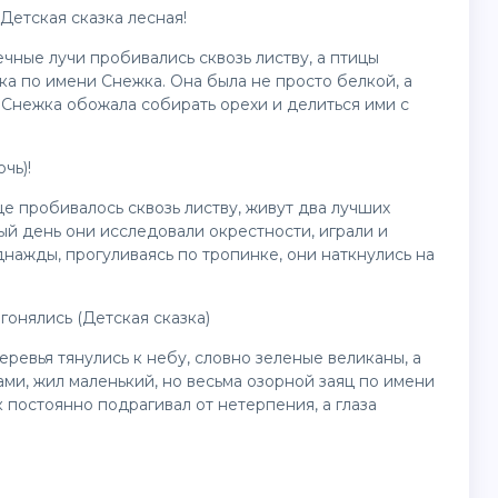
Детская сказка лесная!
ечные лучи пробивались сквозь листву, а птицы
ка по имени Снежка. Она была не просто белкой, а
Снежка обожала собирать орехи и делиться ими с
чь)!
нце пробивалось сквозь листву, живут два лучших
й день они исследовали окрестности, играли и
нажды, прогуливаясь по тропинке, они наткнулись на
гонялись (Детская сказка)
еревья тянулись к небу, словно зеленые великаны, а
ми, жил маленький, но весьма озорной заяц по имени
 постоянно подрагивал от нетерпения, а глаза