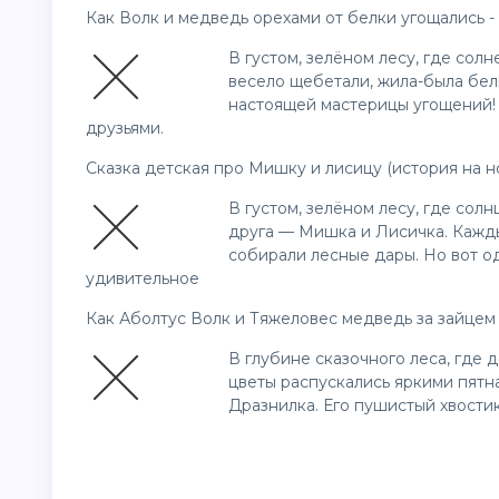
Как Волк и медведь орехами от белки угощались - 
В густом, зелёном лесу, где солн
весело щебетали, жила-была бел
настоящей мастерицы угощений! 
друзьями.
Сказка детская про Мишку и лисицу (история на но
В густом, зелёном лесу, где сол
друга — Мишка и Лисичка. Кажды
собирали лесные дары. Но вот од
удивительное
Как Аболтус Волк и Тяжеловес медведь за зайцем 
В глубине сказочного леса, где д
цветы распускались яркими пятна
Дразнилка. Его пушистый хвостик