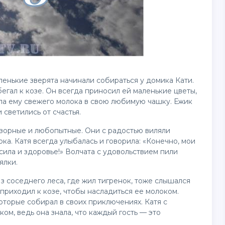
ленькие зверята начинали собираться у домика Кати.
бегал к козе. Он всегда приносил ей маленькие
цветы
,
вала ему свежего молока в свою любимую чашку. Ежик
 светились от счастья.
 озорные и любопытные. Они с радостью виляли
ка. Катя всегда улыбалась и говорила: «Конечно, мои
сила и здоровье!» Волчата с удовольствием пили
ялки.
Из соседнего леса, где жил тигренок, тоже слышался
 приходил к козе, чтобы насладиться ее молоком.
которые собирал в своих приключениях. Катя с
ом, ведь она знала, что каждый гость — это