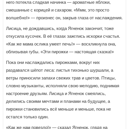
него потекла сладкая начинка — ароматные яблоки,
смешанные с корицей и сахаром. «Ммм, это просто
волшебно!» — произнес он, закрыв глаза от наслаждения.
Лисица, не дождавшись, когда Ягненок закончит, тоже
откусила кусочек. В её глазах зажглись искорки счастья.
«Как же мама ослика умеет печь!» — воскликнула она,
облизывая губы. «Эти пирожки — настоящая сказка!»
Пока они наслаждались пирожками, вокруг них
раздавался шёпот леса: листья тихонько шуршали, а
ветры приносили запахи свежих трав и цветов. Птицы,
словно музыканты, исполняли свою мелодию, поднимая
настроение друзьям. Лисица и Ягненок смеялись,
делились своими мечтами и планами на будущее, а
пирожки становились всё меньше и меньше, пока не
остался только один.
«Как же нам повезло!» — сказал Ягненок, глядя на