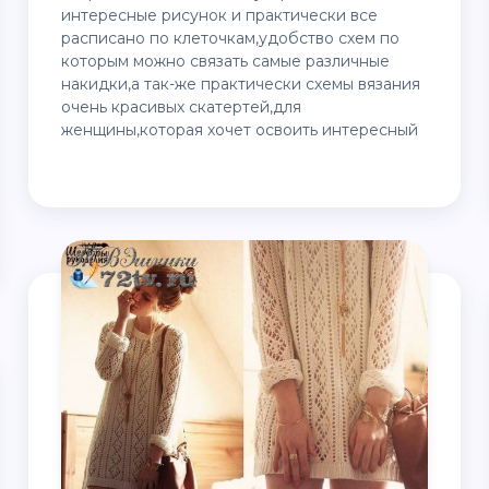
интересные рисунок и практически все
расписано по клеточкам,удобство схем по
которым можно связать самые различные
накидки,а так-же практически схемы вязания
очень красивых скатертей,для
женщины,которая хочет освоить интересный