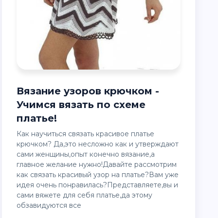
Вязание узоров крючком -
Учимся вязать по схеме
платье!
Как научиться связать красивое платье
крючком? Да,это несложно как и утверждают
сами женщины,опыт конечно вязание,а
главное желание нужно!Давайте рассмотрим
как связать красивый узор на платье?Вам уже
идея очень понравилась?Представляете,вы и
сами вяжете для себя платье,да этому
обзавидуются все