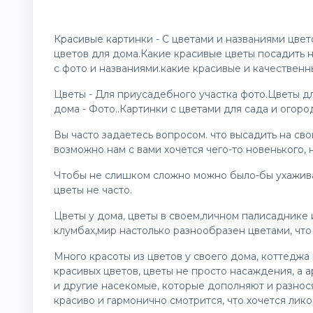
Красивые
картинки
- С цветами и названиями цвет
цветов для дома.Какие красивые
цветы
посадить н
с фото и названиями.какие красивые и качественны
Цветы - Для приусадебного участка фото.Цветы дл
дома - Фото..Картинки с цветами для сада и огоро
Вы часто задаетесь вопросом. что высадить на сво
возможно нам с вами хочется чего-то новенького,
Чтобы не слишком сложно можно было-бы ухаживат
цветы не часто.
Цветы у дома, цветы в своем,личном палисаднике и
клумбах,мир настолько разнообразен цветами, что 
Много красоты из цветов у своего дома, коттеджа
красивых цветов, цветы не просто насаждения, а 
и другие насекомые, которые дополняют и разнося
красиво и гармонично смотрится, что хочется лик