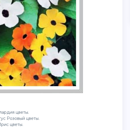
йлардия
цветы
.
тус Розовый
цветы
.
Ирис цветы.