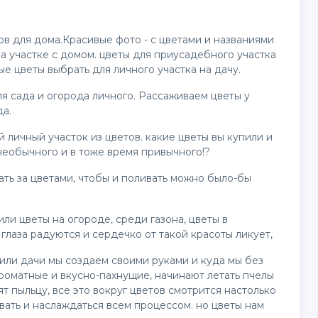
ов для дома.Красивые фото - с цветами и названиями
а участке с домом.
цветы
для приусадебного участка
е цветы выбрать для личного участка на дачу.
я сада и огорода личного. Рассаживаем цветы у
да.
й личный участок из цветов. какие цветы вы купили и
 необычного и в тоже время привычного!?
ь за цветами, чтобы и поливать можно было-бы
ли цветы на огороде, среди газона, цветы в
глаза радуются и сердечко от такой красоты ликует,
 или дачи мы создаем своими руками и куда мы без
ароматные и вкусно-пахнущие, начинают летать пчелы
т пыльцу, все это вокруг цветов смотрится настолько
овать и наслаждаться всем процессом. но цветы нам