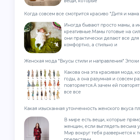
вещи, которые
Когда совсем все смотрится красиво "Дитя и мама 
Иногда бывают просто мамы, а и
креативные.Мамы готовые на сил
они практически делают все для 
комфортно, а стильно и
Женская мода "Вкусы стили и направления" Эпохи
Какова она эта красивая мода, к
годы, а она разумная и совсем р
повторяется.А зачем ей повторя
все все
Какая изысканная утонченность женского вкуса пл
В мире есть вещи, которые прям
женщин, если выглядеть весьма у
Мир вокруг тебя развернется к т
прелестями