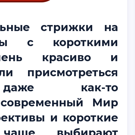
льные стрижки на
ны с короткими
очень красиво и
ли присмотреться
 даже как-то
 современный Мир
рективы и короткие
чаще выбирают