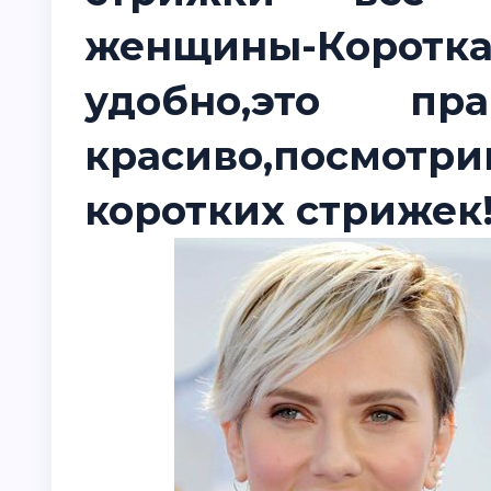
женщины-Коротк
удобно,это п
красиво,посмо
коротких стрижек