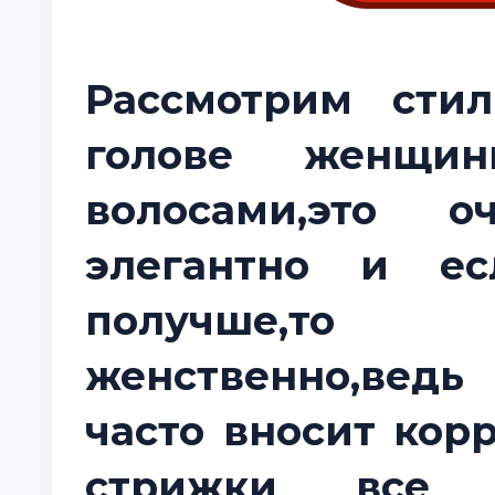
Рассмотрим сти
голове женщи
волосами,это 
элегантно и ес
получше,то
женственно,ведь
часто вносит кор
стрижки все 