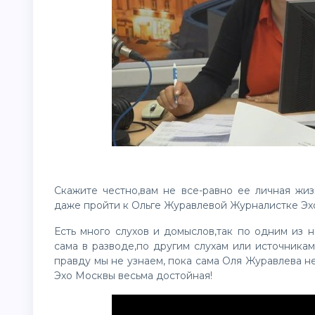
Скажите честно,вам не все-равно ее личная жиз
даже пройти к Ольге Журавлевой Журналистке Э
Есть много слухов и домыслов,так по одним из н
сама в разводе,по другим слухам или источникам
правду мы не узнаем, пока сама Оля Журавлева не
Эхо Москвы весьма достойная!