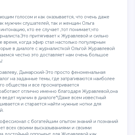
ющим голосом и как оказывается, что очень даже
к мужчин слушателей, так и женщин Ольга
интонацию, кто ее случает ,тот понимает,что
рналиста.Это притягивает к Журавлевой и сильно
е время, когда эфир стал настолько популярным
торые в диалоге с журналисткой Ольгой Журавлевой
наемся честно это доставляет нам очень большое
ь!
равлеву, Дымарский-Это просто феноменальная
иалог на заданные темы, где затрагиваются наиболее
го общества и все просматривается
 работают отлично именно благодаря Журавлевой,она
 ведет мужчин в диалоге"!Даже всем известный
шивается и старается найти нужные нотки для
й.
рофессионал с богатейшим опытом знаний и познаний
ает всех своими высказываниями и своими
а достойный оппонент для Журавлевой как