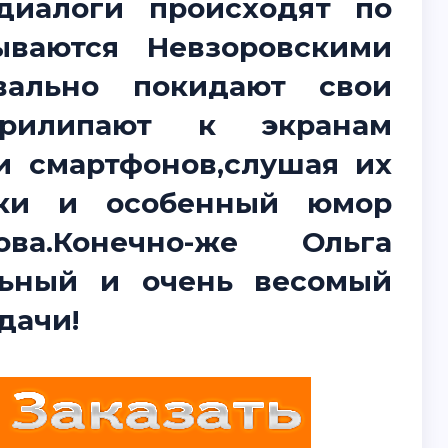
иалоги происходят по
ываются Невзоровскими
квально покидают свои
илипают к экранам
и смартфонов,слушая их
ики и особенный юмор
ова.Конечно-же Ольга
льный и очень весомый
дачи!