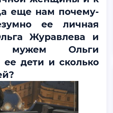
,а еще нам почему-
езумно ее личная
Ольга Журавлева и
я мужем Ольги
 ее дети и сколько
ей?