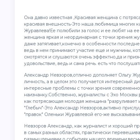
Она давно известная ,Красивая женщина с потряса
красивая внешность-Это наша любимица многих ка
Журавлева!Ее полюбили за голос и ее любят на ее 
женщина яркая и неординарная с точки зрения жу
даже затягивает,конечно в особенности последне
ведь в нем принимают участие еще и мужчины, ко
смотрятся и слушаются очень эффектно,да и приз
удовольствие, ведь и сама речь. есть что послушат
Александр Невзоров,отлично дополняет Ольгу Жу
личность, а в целом это получается интересный д
интересные проблемы с точки зрения современно
наизнанку.Собственно, журналисты с Эхо Москвы
как потрясающая молодая женщина "разруливает и
"Глебыч"-Это Александр Невзоров,активно прислу
"правок" Оленьки Журавлевой его-же высказывани
Невзоров Александр, как журналист и хороший п
в самых разных областях, практически перевешив
размышлениями о событиях нашего времени,весьм