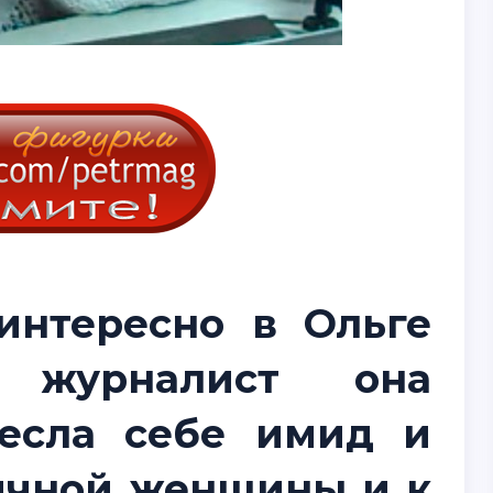
интересно в Ольге
к журналист она
есла себе имид и
ичной женщины и к