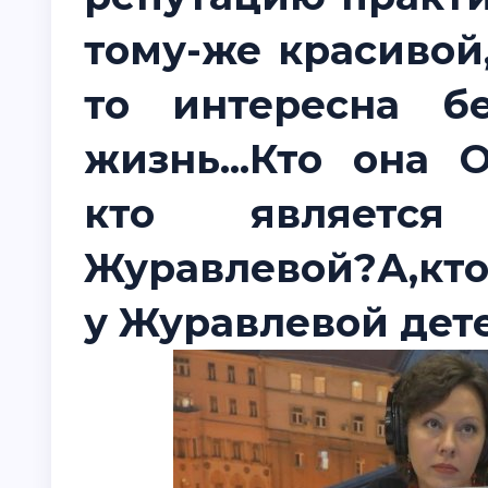
тому-же красивой
то интересна б
жизнь...Кто она 
кто являетс
Журавлевой?А,кто
у Журавлевой дет