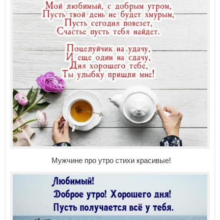
Мужчине про утро стихи красивые!