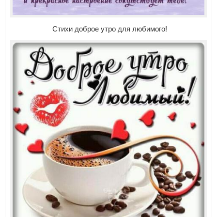
Стихи доброе утро для любимого!