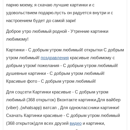
парню моему, я скачаю лучшие картинки и с
удовольствием подарю.пусть он радуется внутри и с
настроением будет до самой зари!
Доброе утро любимый родной - Утренние картинки
любимому!
Картинки - С добрым утром любимый! открытки С добрым
утром любимый!
поздравления
красивые любимому с
добрым утром! пожелания - С добрым утром любимый!
душевные картинки - С добрым утром любимый!
Красивые фото - С добрым утром любимый!
Для соцсети Картинки красивые - С добрым утром
любимый (368 открыток) Вконтакте картинки,Для вайбер
(viber) ,(whatsapp) ватсап , Для одноклассники картинки!
Скачать Картинки красивые - С добрым утром любимый
(368 открыток)для всех друзей
видео
и картинки,