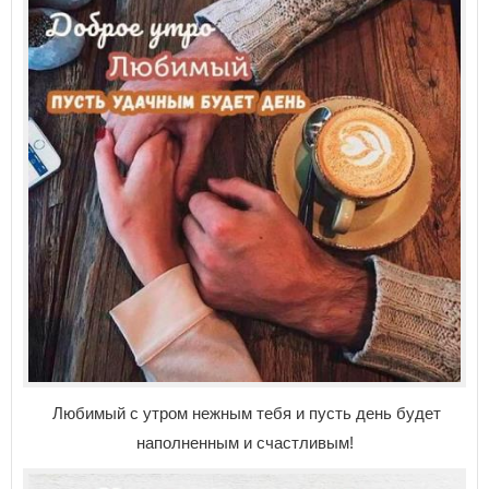
Любимый с утром нежным тебя и пусть день будет
наполненным и счастливым!