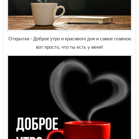
Открытки - Доброе утро и красивого дня и самое главное.
вот просто, что ты есть у меня!