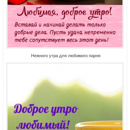
Нежного утра для любимого парня