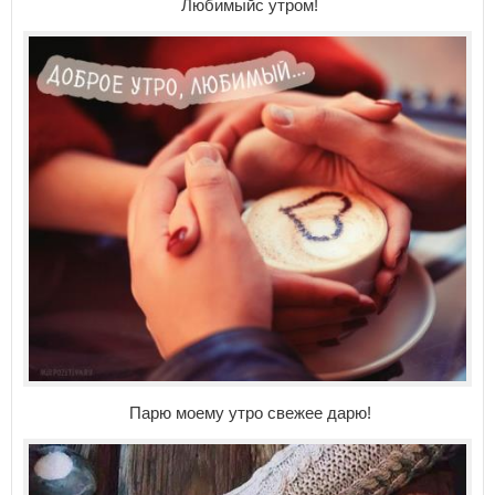
Любимыйс утром!
Парю моему утро свежее дарю!