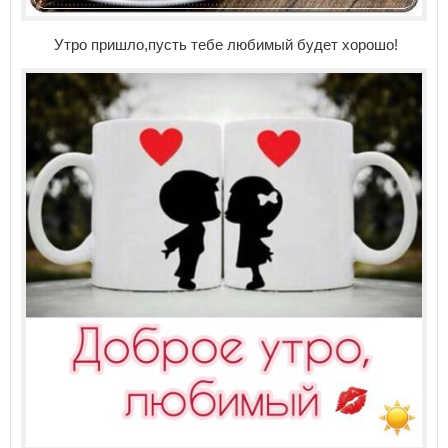
Утро пришло,пусть тебе любимый будет хорошо!