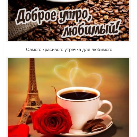
Самого красивого утречка для любимого