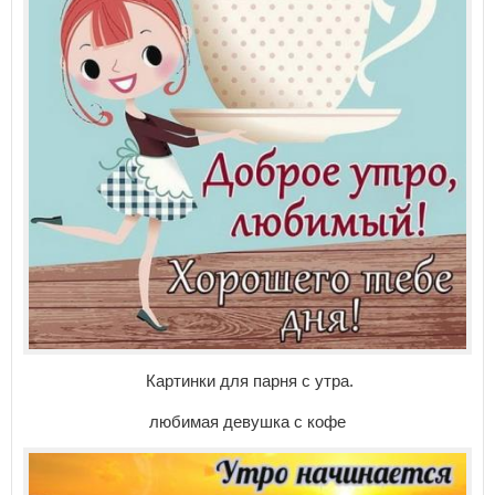
Картинки для парня с утра.
любимая девушка с кофе