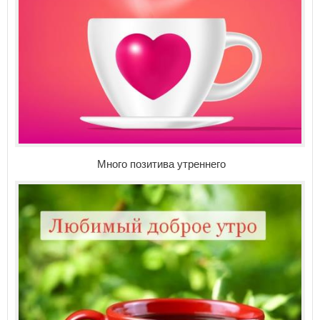
Много позитива утреннего