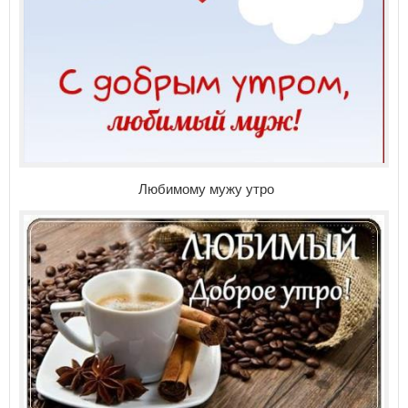
Любимому мужу утро