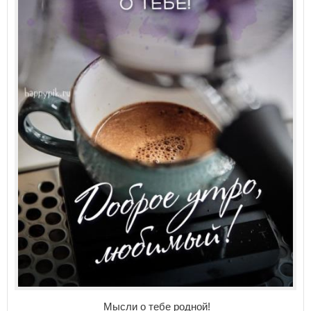
Мысли о тебе родной!