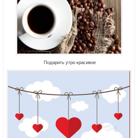
Подарить утро красивое