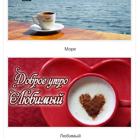
Море
Любимый