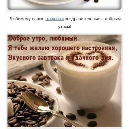
Любимому парню
открытки
поздравительные с добрым
утром!