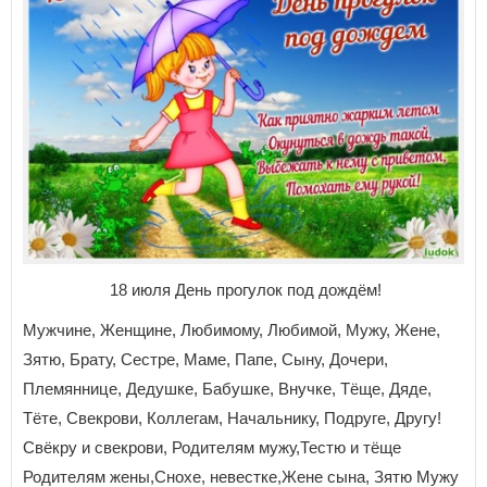
18 июля День прогулок под дождём!
Мужчине, Женщине, Любимому, Любимой, Мужу, Жене,
Зятю, Брату, Сестре, Маме, Папе, Сыну, Дочери,
Племяннице, Дедушке, Бабушке, Внучке, Тёще, Дяде,
Тёте, Свекрови, Коллегам, Начальнику, Подруге, Другу!
Свёкру и свекрови, Родителям мужу,Тестю и тёще
Родителям жены,Снохе, невестке,Жене сына, Зятю Мужу