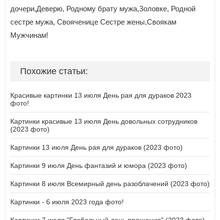
дочери,Деверю, Родному брату мужа,Золовке, Родной
сестре мужа, Свояченице Сестре жены,Своякам
Мужчинам!
Похожие статьи:
Красивые картинки 13 июля День рая для дураков 2023
фото!
Картинки красивые 13 июля День довольных сотрудников
(2023 фото)
Картинки 13 июля День рая для дураков (2023 фото)
Картинки 9 июля День фантазий и юмора (2023 фото)
Картинки 8 июля Всемирный день разоблачений (2023 фото)
Картинки - 6 июля 2023 года фото!