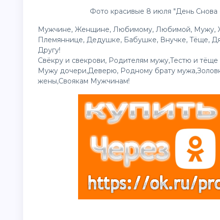
Фото красивые 8 июля "День Снова 
Мужчине, Женщине, Любимому, Любимой, Мужу, Жен
Племяннице, Дедушке, Бабушке, Внучке, Тёще, Дяд
Другу!
Свёкру и свекрови, Родителям мужу,Тестю и тёще
Мужу дочери,Деверю, Родному брату мужа,Золовк
жены,Своякам Мужчинам!