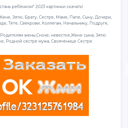
стань ребёнком" 2023
картинки
скачать!
е, Зятю, Брату, Сестре, Маме, Папе, Сыну, Дочери,
е, Тёте, Свекрови, Коллегам, Начальнику, Подруге,
 Родителям жены,Снохе, невестке,Жене сына, Зятю
е, Родной сестре мужа, Свояченице Сестре