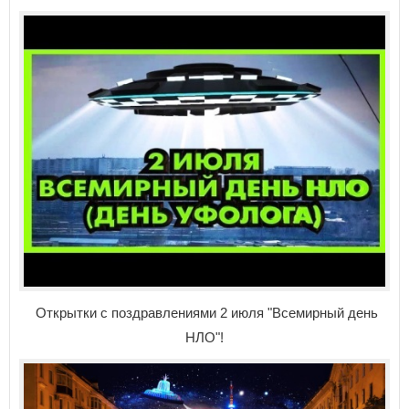
Открытки с поздравлениями 2 июля "Всемирный день
НЛО"!