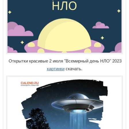
Открытки красивые 2 июля "Всемирный день НЛО" 2023
картинки
скачать.