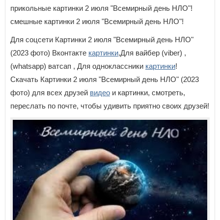
прикольные картинки 2 июля "Всемирный день НЛО"!
смешные картинки 2 июля "Всемирный день НЛО"!
Для соцсети Картинки 2 июля "Всемирный день НЛО"
(2023 фото) Вконтакте
картинки
,Для вайбер (viber) ,
(whatsapp) ватсап , Для одноклассники
картинки
!
Скачать Картинки 2 июля "Всемирный день НЛО" (2023
фото) для всех друзей
видео
и картинки, смотреть,
переслать по почте, чтобы удивить приятно своих друзей!