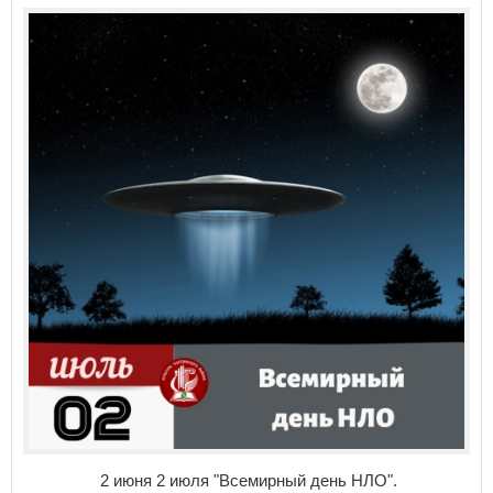
2 июня 2 июля "Всемирный день НЛО".