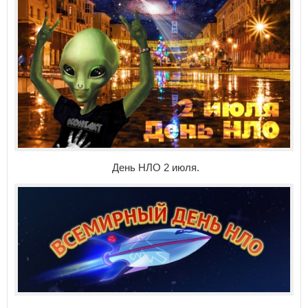
День НЛО 2 июля.