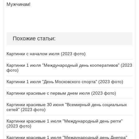
Мужчинам!
Похожие статьи:
Картинки с началом июля (2023 фото)
Картинки 1 июля "Международный день кооперативов" (2023
фото)
Картинки 1 июля "День Московского спорта" (2023 фото)
Картинки красивые с первым днем июля (2023 фото)
Картинки красивые 30 июня "Всемирный день социальных
сетей" (2023 фото)
Картинки красивые 1 июля "Международный день регги"
(2023 фото)
Картинки красивые 1 июля "Международный день Днепра"