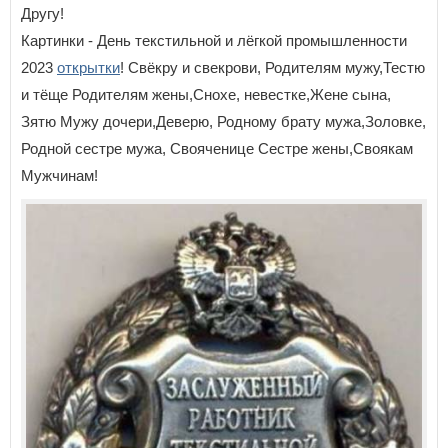
Другу!
Картинки - День текстильной и лёгкой промышленности
2023
открытки
! Свёкру и свекрови, Родителям мужу,Тестю
и тёще Родителям жены,Снохе, невестке,Жене сына,
Зятю Мужу дочери,Деверю, Родному брату мужа,Золовке,
Родной сестре мужа, Свояченице Сестре жены,Своякам
Мужчинам!