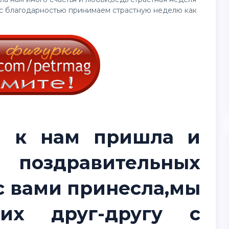
 с благодарностью принимаем страстную неделю как
я к нам пришла и
оздравительных
с вами принесла,мы
их друг-другу с