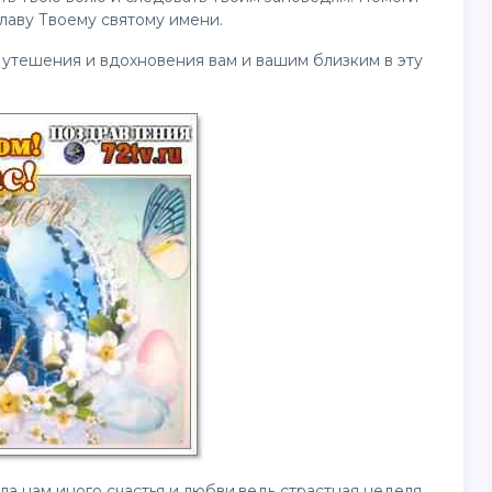
славу Твоему святому имени.
 утешения и вдохновения вам и вашим близким в эту
а нам иного счастья и любви,ведь страстная неделя