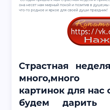
она несет нам мирный покой и позитив в душе,мы
что-то родное и яркое для своей души праздник!
Страстная недел
много,много п
картинок для нас 
будем дарить 