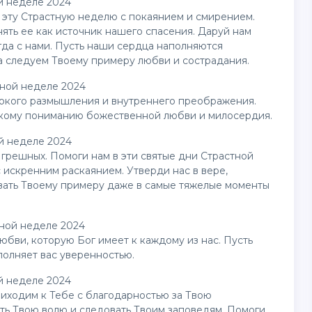
й неделе 2024
 эту Страстную неделю с покаянием и смирением.
ять ее как источник нашего спасения. Даруй нам
егда с нами. Пусть наши сердца наполняются
да следуем Твоему примеру любви и сострадания.
тной неделе 2024
бокого размышления и внутреннего преображения.
окому пониманию божественной любви и милосердия.
ой неделе 2024
 грешных. Помоги нам в эти святые дни Страстной
с искренним раскаянием. Утверди нас в вере,
вать Твоему примеру даже в самые тяжелые моменты
тной неделе 2024
юбви, которую Бог имеет к каждому из нас. Пусть
полняет вас уверенностью.
й неделе 2024
иходим к Тебе с благодарностью за Твою
ть Твою волю и следовать Твоим заповедям. Помоги