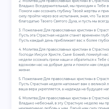
2. Молитва:Для православных христиан в Страстно
Владыко Вседержительный, мы приходим к Тебе в
Помоги нам осознать глубину Твоей жертвы и прин
силу пройти через все испытания, зная, что Ты вс
благодатью Твоего Святого Духа, и пусть мы всег
3. Пожелание:Для православных христиан в Страс
Пусть эта Страстная неделя станет временем глу
Пусть каждый день приближает вас к более глуб
4. Молитва:Для православных христиан в Страстн
Господи Иисусе Христе, Сыне Божий, помилуй нас
недели осознать грехи наши и обратиться к Тебе 
вдохнови нас на добрые дела и помоги нам следо
жизни.
5. Пожелание:Для православных христиан в Страс
Пусть Страстная неделя напомнит вам о великой л
ваша вера укрепляется, а надежда на будущее на
6. Молитва:Для православных христиан в Страстно
Владыко небесный, в эту Страстную неделю мы пр
неизмеримую любовь к нам. Даруй нам силу приня