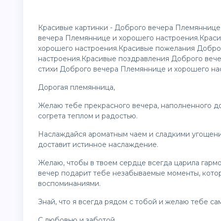
Красивые
картинки
- Доброго вечера Племяннице
вечера Племяннице и хорошего настроения.Крас
хорошего настроения.Красивые пожелания Добро
настроения.Красивые поздравления Доброго веч
стихи Доброго вечера Племяннице и хорошего на
Дорогая племянница,
Желаю тебе прекрасного вечера, наполненного д
согрета теплом и радостью.
Наслаждайся ароматным чаем и сладкими угощения
доставит истинное наслаждение.
Желаю, чтобы в твоем сердце всегда царила гармон
вечер подарит тебе незабываемые моменты, котор
воспоминаниями.
Знай, что я всегда рядом с тобой и желаю тебе са
С любовью и заботой,