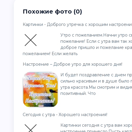
Похожие фото (0)
Картинки - Доброго утречка с хорошим настроени
Утро с пожеланием.Начни утро с
пожелание! Если с утра вам так х
доброе пришло и пожелание кра
пожеланием! Если желать
Настроение – Доброе утро для хорошего дня!
И будет поздравление с днем пр
сильно красивым и в душе было п
утра красота.Мы смотрим и видим
позитивный. Что
Сегодня с утра - Хорошего настроения!
Картинки сегодня с утра вам хо
настроение принесло.Пусть карт