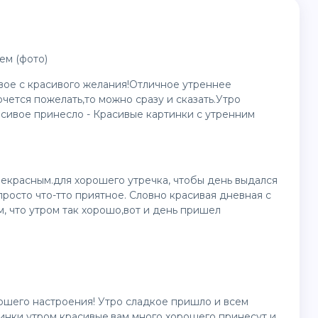
ем (фото)
вое с красивого желания!Отличное утреннее
очется пожелать,то можно сразу и сказать.Утро
сивое принесло - Красивые картинки с утренним
екрасным.для хорошего утречка, чтобы день выдался
росто что-тто приятное. Словно красивая дневная с
, что утром так хорошо,вот и день пришел
рошего настроения! Утро сладкое пришло и всем
инки утром красивые,вам много хорошего принесут и