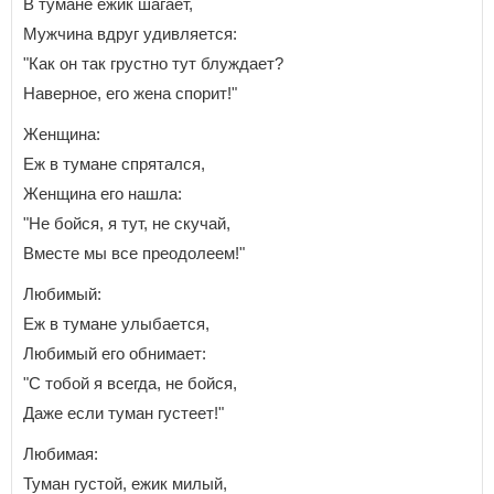
В тумане ежик шагает,
Мужчина вдруг удивляется:
"Как он так грустно тут блуждает?
Наверное, его жена спорит!"
Женщина:
Еж в тумане спрятался,
Женщина его нашла:
"Не бойся, я тут, не скучай,
Вместе мы все преодолеем!"
Любимый:
Еж в тумане улыбается,
Любимый его обнимает:
"С тобой я всегда, не бойся,
Даже если туман густеет!"
Любимая:
Туман густой, ежик милый,