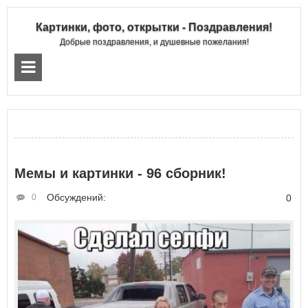
Картинки, фото, открытки - Поздравления!
Добрые поздравления, и душевные пожелания!
Мемы и картинки - 96 сборник!
Обсуждений:
0
0