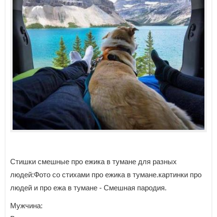
Стишки смешные про ежика в тумане для разных
людей:Фото со стихами про ежика в тумане.картинки про
людей и про ежа в тумане - Смешная пародия.
Мужчина: