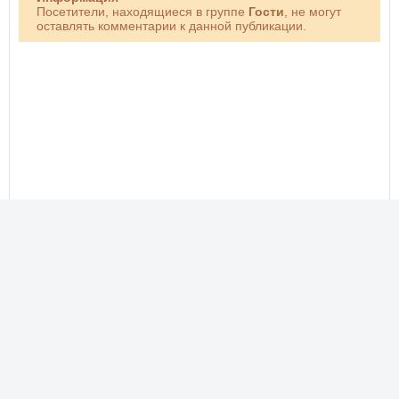
Посетители, находящиеся в группе
Гости
, не могут
оставлять комментарии к данной публикации.
Новые фото, прикольные картинки, добрые открытки!