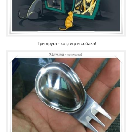
Три друга - кот,тигр и собака!