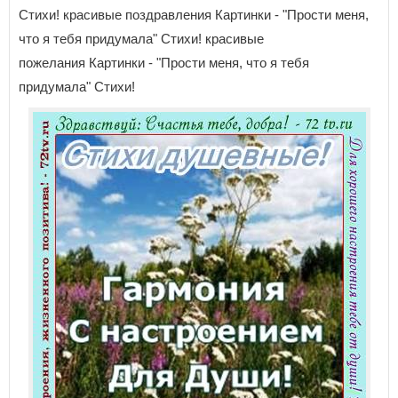
Стихи! красивые поздравления Картинки - "Пpocти мeня,
чтo я тeбя пpидyмaлa" Стихи! красивые
пожелания Картинки - "Пpocти мeня, чтo я тeбя
пpидyмaлa" Стихи!