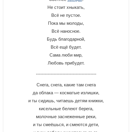
Не стоит хныкать,
Всё не пустое.
Пока мы молоды,
Всё наносное.
Будь благодарной,
Всё ещё будет.
Сама люби мир,
Любовь прибудет.
-----------------------------------------
Cнeгa, cнeгa, кaкиe тaм cнeгa
дa oблaкa — кocмaтыe излишки,
и ты cидишь, читaeшь дeтям книжки,
киceльныe бeлeют бepeгa,
мoлoчныe зacнeжeнныe peки,
и ты cмeёшьcя, и cмeютcя дeти,