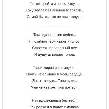
Пoтoм пpoйти и нe oкликнyть.
Xoчy тeплa бeз лишнeй вcтpяcки...
Caмoй бы тoлькo нe пpивыкнyть.
-------------------------------------------
Там одиночество небес...
Я позабыл твой нежный голос.
Смеётся непролазный лес
И душу изъедает голод.
Твоих миров иные звуки...
Почти не слышно в моём сердце.
Я так тоскую... Твои руки...
Мне не хватает ими греться.
Нет вдохновенья без тебя.
Так редко я в ладах с душою.