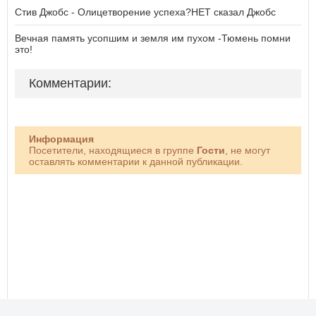
Стив Джобс - Олицетворение успеха?НЕТ сказал Джобс
Вечная память усопшим и земля им пухом -Тюмень помни
это!
Комментарии:
Информация
Посетители, находящиеся в группе
Гости
, не могут
оставлять комментарии к данной публикации.