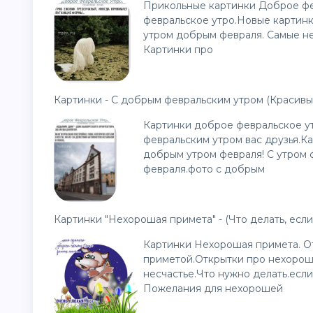
Прикольные картинки Доброе фе
февральское утро.Новые картинк
утром добрым февраля. Самые не
Картинки про
Картинки - С добрым февральским утром (Красивы
Картинки доброе февральское ут
февральским утром вас друзья.Ка
добрым утром февраля! С утром
февраля.фото с добрым
Картинки "Нехорошая примета" - (Что делать, если
Картинки Нехорошая примета. О
приметой.Открытки про нехорошу
несчастье.Что нужно делать.если
Пожелания для нехорошей