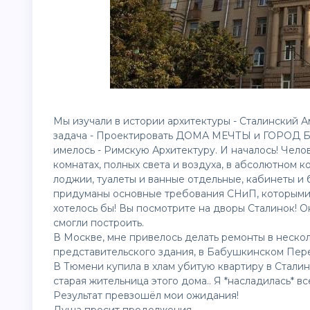
Мы изучали в истории архитектуры - Сталинский А
задача - Проектировать ДОМА МЕЧТЫ и ГОРОД БУ
имелось - Римскую Архитектуру. И началось! Ч
комнатах, полных света и воздуха, в абсолютном 
лоджии, туалеты и ванные отдельные, кабинеты и 
придуманы основные требования СНиП, которыми м
хотелось бы! Вы посмотрите на дворы Сталинок! О
смогли построить.
В Москве, мне привелось делать ремонты в несколь
представительского здания, в Бабушкинском Пер
В
Тюмени
купила в хлам убитую квартиру в Сталин
старая жительница этого дома.. Я *насладилась* в
Результат превзошёл мои ожидания!