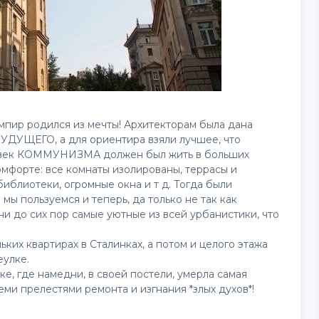
мпир родился из мечты! Архитекторам была дана
ДУЩЕГО, а для ориентира взяли лучшее, что
еловек КОММУНИЗМА должен был жить в больших
комфорте: все комнаты изолированы, террасы и
библиотеки, огромные окна и т д. Тогда были
ы пользуемся и теперь, да только не так как
ни до сих пор самые уютные из всей урбанистики, что
ких квартирах в Сталинках, а потом и целого этажа
еулке.
ке, где намедни, в своей постели, умерла самая
семи прелестями ремонта и изгнания *злых духов*!