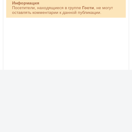
Информация
Посетители, находящиеся в группе
Гости
, не могут
оставлять комментарии к данной публикации.
Новые фото, прикольные картинки, добрые открытки!