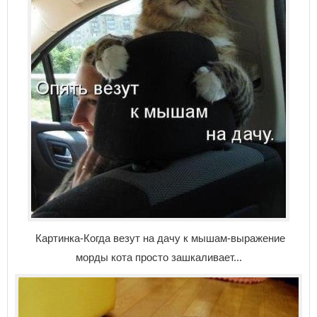
Картинка-Когда везут на дачу к мышам-выражение
морды кота просто зашкаливает...