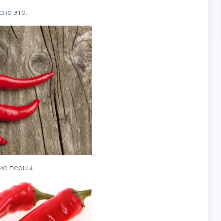
но это.
ие перцы.