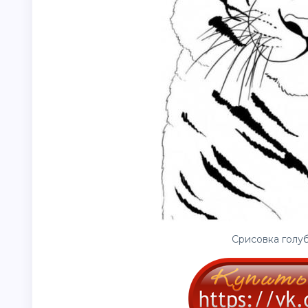
Срисовка голуб