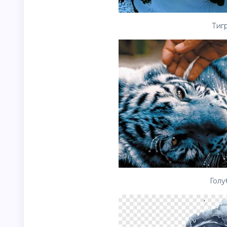
Тигр
Голу