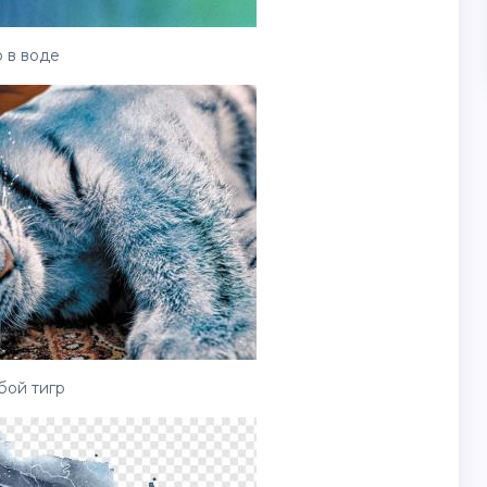
 в воде
бой тигр