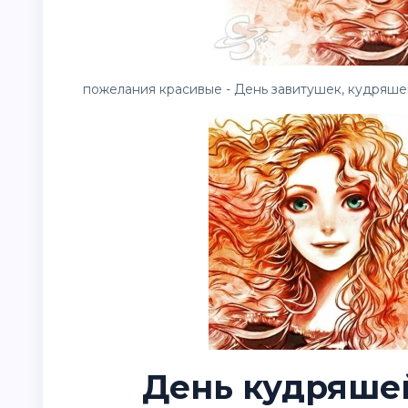
пожелания красивые - День завитушек, кудряшек,
День кудряшей