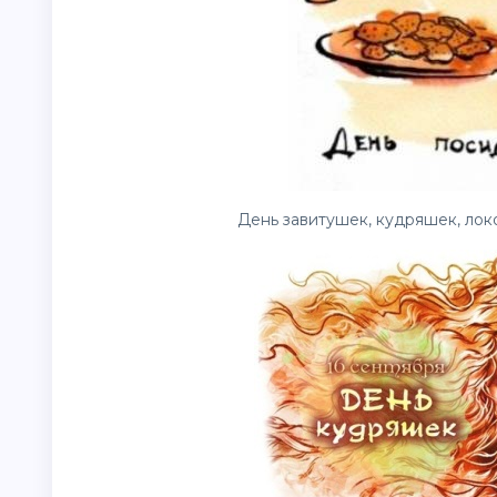
День завитушек, кудряшек, локо