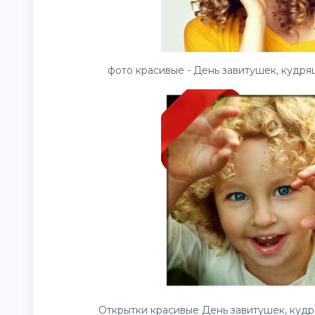
фото красивые - День завитушек, кудряш
Открытки красивые День завитушек, кудря